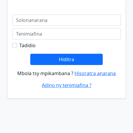
Tadidio
Hiditra
Mbola tsy mpikambana ?
Hisoratra anarana
Adino ny tenimiafina ?