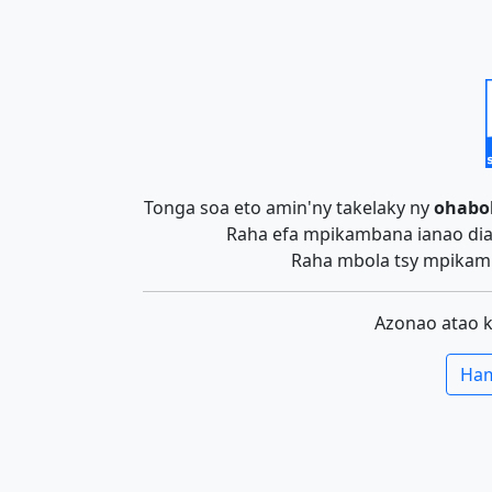
Tonga soa eto amin'ny takelaky ny
ohabo
Raha efa mpikambana ianao dia 
Raha mbola tsy mpikamb
Azonao atao 
Ham