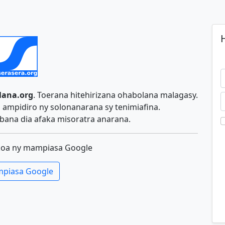
H
lana.org
. Toerana hitehirizana ohabolana malagasy.
ampidiro ny solonanarana sy tenimiafina.
ana dia afaka misoratra anarana.
koa ny mampiasa Google
piasa Google