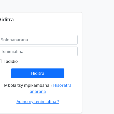
iditra
Tadidio
Hiditra
Mbola tsy mpikambana ?
Hisoratra
anarana
Adino ny tenimiafina ?