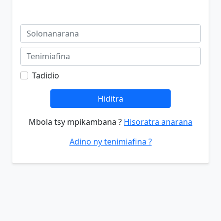
Tadidio
Hiditra
Mbola tsy mpikambana ?
Hisoratra anarana
Adino ny tenimiafina ?