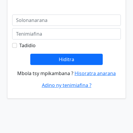
Tadidio
Hiditra
Mbola tsy mpikambana ?
Hisoratra anarana
Adino ny tenimiafina ?