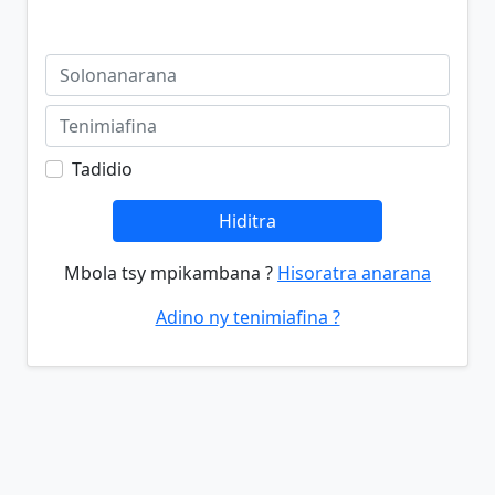
Tadidio
Hiditra
Mbola tsy mpikambana ?
Hisoratra anarana
Adino ny tenimiafina ?