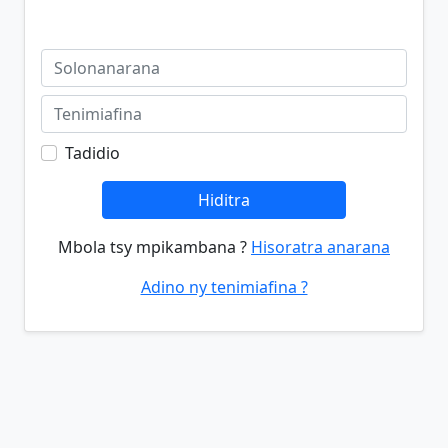
Tadidio
Hiditra
Mbola tsy mpikambana ?
Hisoratra anarana
Adino ny tenimiafina ?