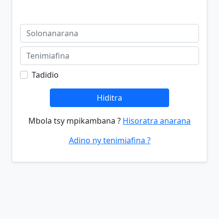
Tadidio
Hiditra
Mbola tsy mpikambana ?
Hisoratra anarana
Adino ny tenimiafina ?