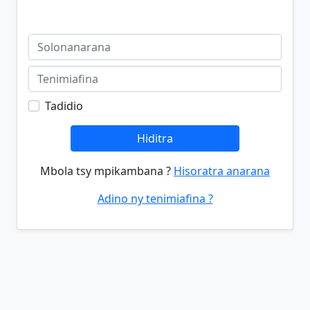
Tadidio
Hiditra
Mbola tsy mpikambana ?
Hisoratra anarana
Adino ny tenimiafina ?