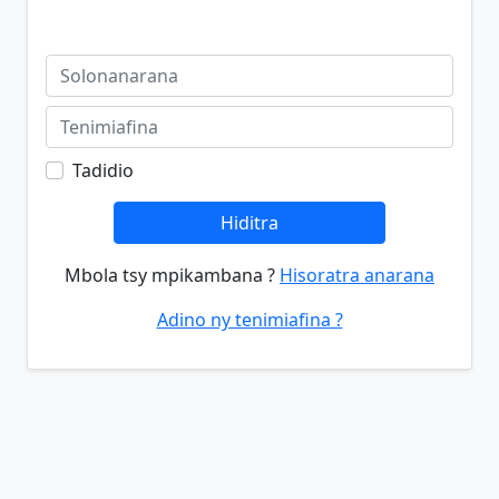
Tadidio
Hiditra
Mbola tsy mpikambana ?
Hisoratra anarana
Adino ny tenimiafina ?