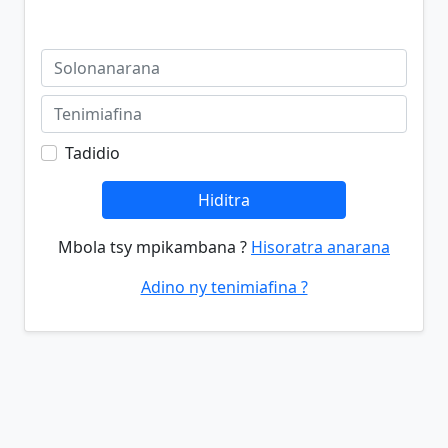
Tadidio
Hiditra
Mbola tsy mpikambana ?
Hisoratra anarana
Adino ny tenimiafina ?