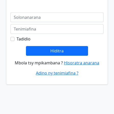
Tadidio
Hiditra
Mbola tsy mpikambana ?
Hisoratra anarana
Adino ny tenimiafina ?