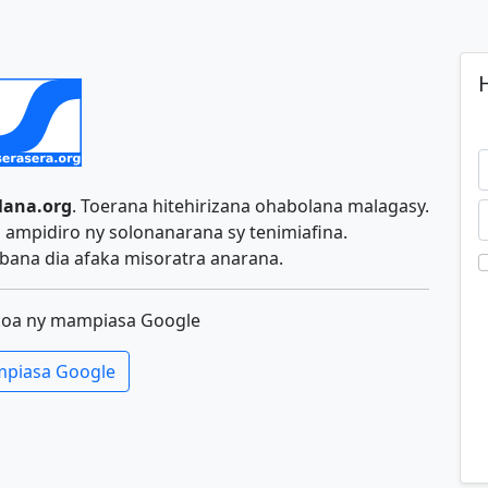
H
lana.org
. Toerana hitehirizana ohabolana malagasy.
ampidiro ny solonanarana sy tenimiafina.
ana dia afaka misoratra anarana.
koa ny mampiasa Google
piasa Google