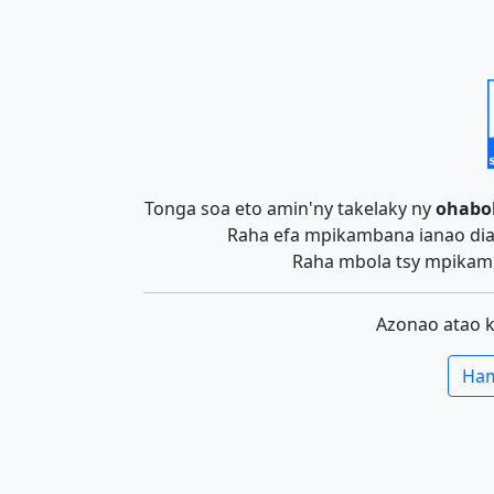
Tonga soa eto amin'ny takelaky ny
ohabo
Raha efa mpikambana ianao dia 
Raha mbola tsy mpikamb
Azonao atao 
Ham