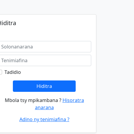
iditra
Tadidio
Hiditra
Mbola tsy mpikambana ?
Hisoratra
anarana
Adino ny tenimiafina ?