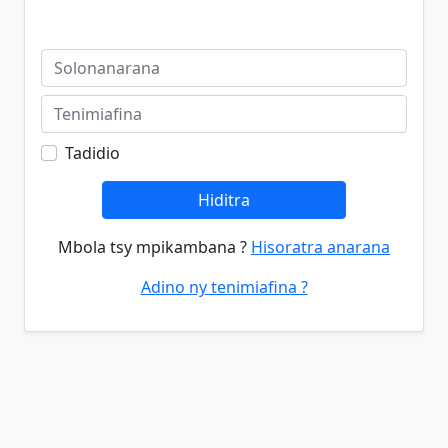
Tadidio
Hiditra
Mbola tsy mpikambana ?
Hisoratra anarana
Adino ny tenimiafina ?