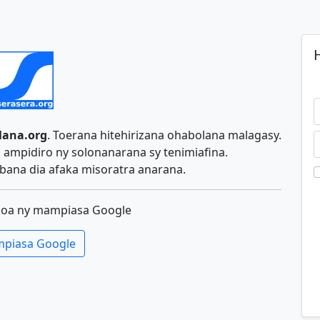
H
lana.org
. Toerana hitehirizana ohabolana malagasy.
ampidiro ny solonanarana sy tenimiafina.
ana dia afaka misoratra anarana.
koa ny mampiasa Google
piasa Google