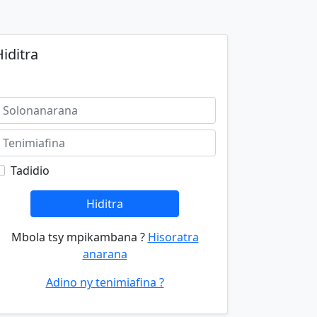
iditra
Tadidio
Hiditra
Mbola tsy mpikambana ?
Hisoratra
anarana
Adino ny tenimiafina ?