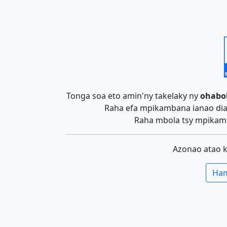
Tonga soa eto amin'ny takelaky ny
ohabo
Raha efa mpikambana ianao dia 
Raha mbola tsy mpikamb
Azonao atao 
Ham