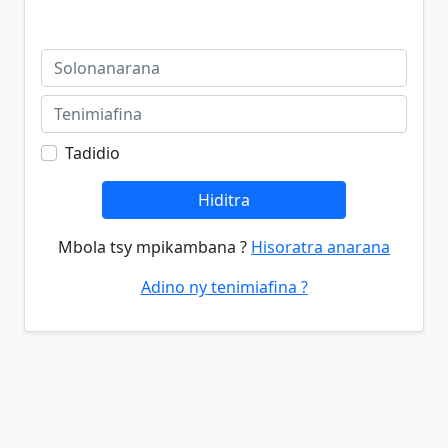
Tadidio
Hiditra
Mbola tsy mpikambana ?
Hisoratra anarana
Adino ny tenimiafina ?