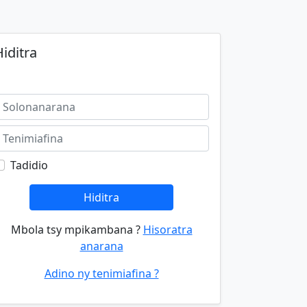
iditra
Tadidio
Hiditra
Mbola tsy mpikambana ?
Hisoratra
anarana
Adino ny tenimiafina ?