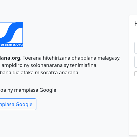
H
lana.org
. Toerana hitehirizana ohabolana malagasy.
ampidiro ny solonanarana sy tenimiafina.
ana dia afaka misoratra anarana.
koa ny mampiasa Google
piasa Google