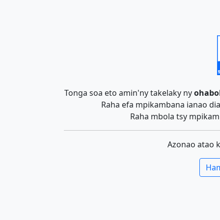
Tonga soa eto amin'ny takelaky ny
ohabo
Raha efa mpikambana ianao dia 
Raha mbola tsy mpikamb
Azonao atao 
Ham