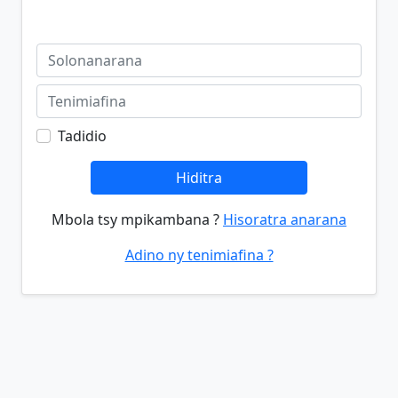
Tadidio
Hiditra
Mbola tsy mpikambana ?
Hisoratra anarana
Adino ny tenimiafina ?