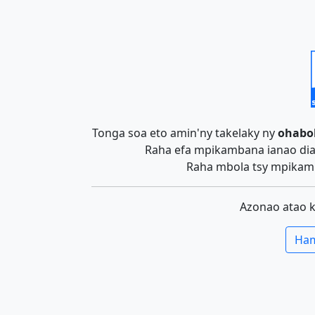
Tonga soa eto amin'ny takelaky ny
ohabo
Raha efa mpikambana ianao dia 
Raha mbola tsy mpikamb
Azonao atao 
Ham