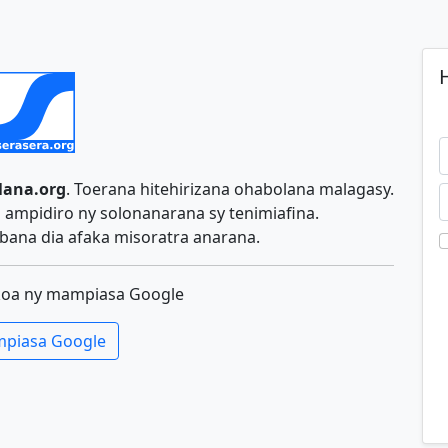
H
lana.org
. Toerana hitehirizana ohabolana malagasy.
ampidiro ny solonanarana sy tenimiafina.
ana dia afaka misoratra anarana.
koa ny mampiasa Google
piasa Google