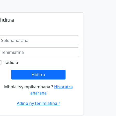
iditra
Tadidio
Hiditra
Mbola tsy mpikambana ?
Hisoratra
anarana
Adino ny tenimiafina ?