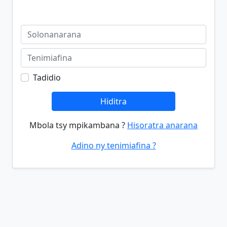
Tadidio
Hiditra
Mbola tsy mpikambana ?
Hisoratra anarana
Adino ny tenimiafina ?