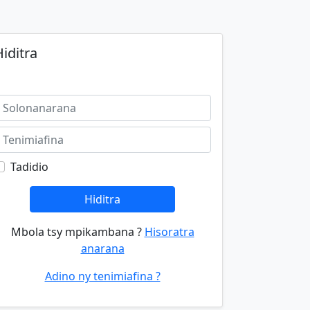
iditra
Tadidio
Hiditra
Mbola tsy mpikambana ?
Hisoratra
anarana
Adino ny tenimiafina ?