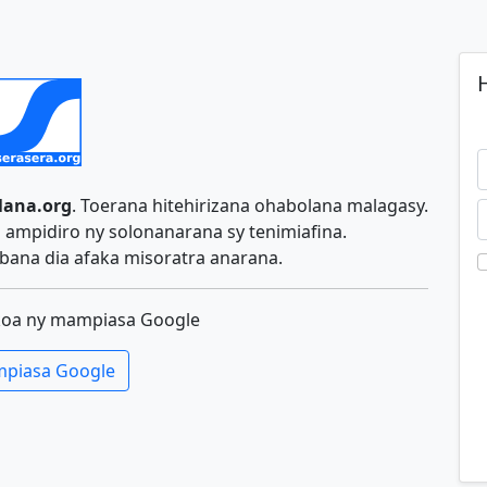
H
lana.org
. Toerana hitehirizana ohabolana malagasy.
ampidiro ny solonanarana sy tenimiafina.
ana dia afaka misoratra anarana.
koa ny mampiasa Google
piasa Google