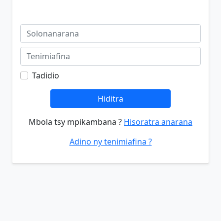
Tadidio
Hiditra
Mbola tsy mpikambana ?
Hisoratra anarana
Adino ny tenimiafina ?