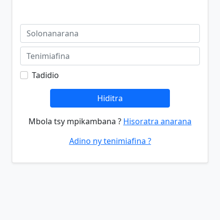
Tadidio
Hiditra
Mbola tsy mpikambana ?
Hisoratra anarana
Adino ny tenimiafina ?