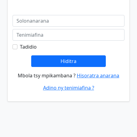
Tadidio
Hiditra
Mbola tsy mpikambana ?
Hisoratra anarana
Adino ny tenimiafina ?