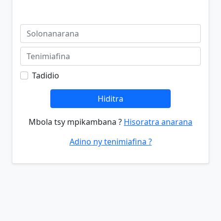
Tadidio
Hiditra
Mbola tsy mpikambana ?
Hisoratra anarana
Adino ny tenimiafina ?