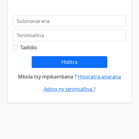
Tadidio
Hiditra
Mbola tsy mpikambana ?
Hisoratra anarana
Adino ny tenimiafina ?