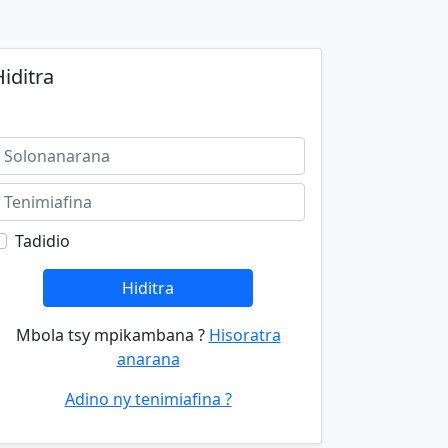
iditra
Tadidio
Hiditra
Mbola tsy mpikambana ?
Hisoratra
anarana
Adino ny tenimiafina ?