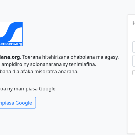
H
lana.org
. Toerana hitehirizana ohabolana malagasy.
ampidiro ny solonanarana sy tenimiafina.
ana dia afaka misoratra anarana.
koa ny mampiasa Google
piasa Google