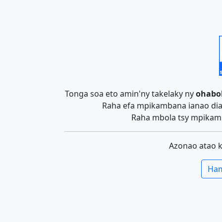
Tonga soa eto amin'ny takelaky ny
ohabo
Raha efa mpikambana ianao dia 
Raha mbola tsy mpikamb
Azonao atao 
Ham