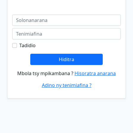
Tadidio
Hiditra
Mbola tsy mpikambana ?
Hisoratra anarana
Adino ny tenimiafina ?