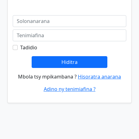
Tadidio
Hiditra
Mbola tsy mpikambana ?
Hisoratra anarana
Adino ny tenimiafina ?