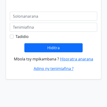
Tadidio
Hiditra
Mbola tsy mpikambana ?
Hisoratra anarana
Adino ny tenimiafina ?