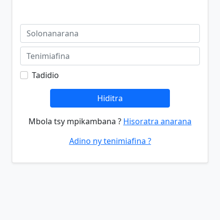
Tadidio
Hiditra
Mbola tsy mpikambana ?
Hisoratra anarana
Adino ny tenimiafina ?