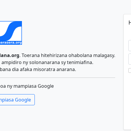
H
lana.org
. Toerana hitehirizana ohabolana malagasy.
ampidiro ny solonanarana sy tenimiafina.
ana dia afaka misoratra anarana.
koa ny mampiasa Google
piasa Google