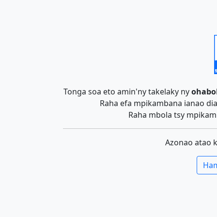
Tonga soa eto amin'ny takelaky ny
ohabo
Raha efa mpikambana ianao dia 
Raha mbola tsy mpikamb
Azonao atao 
Ham