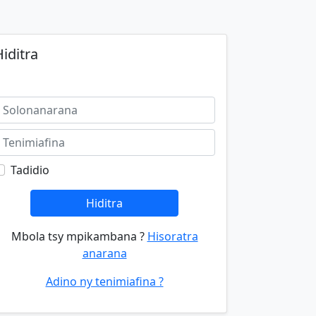
iditra
Tadidio
Hiditra
Mbola tsy mpikambana ?
Hisoratra
anarana
Adino ny tenimiafina ?