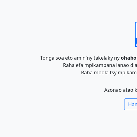
Tonga soa eto amin'ny takelaky ny
ohabo
Raha efa mpikambana ianao dia 
Raha mbola tsy mpikamb
Azonao atao 
Ham