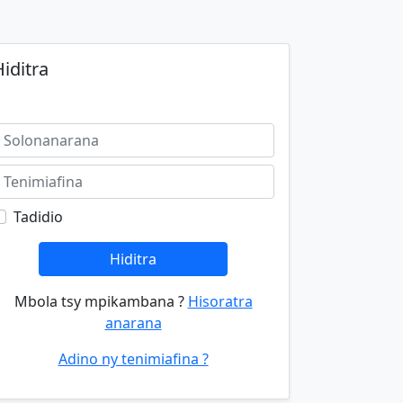
iditra
Tadidio
Hiditra
Mbola tsy mpikambana ?
Hisoratra
anarana
Adino ny tenimiafina ?