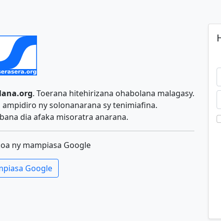
H
lana.org
. Toerana hitehirizana ohabolana malagasy.
ampidiro ny solonanarana sy tenimiafina.
ana dia afaka misoratra anarana.
koa ny mampiasa Google
piasa Google