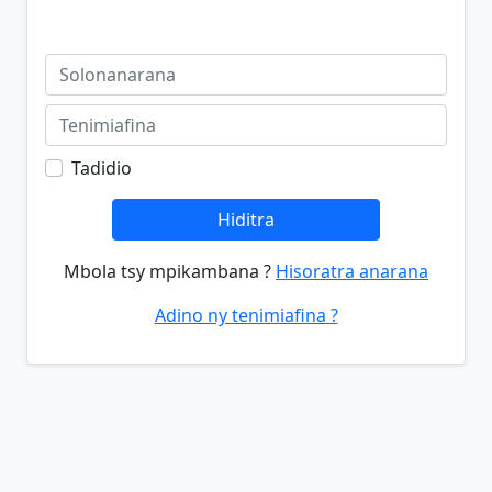
Tadidio
Hiditra
Mbola tsy mpikambana ?
Hisoratra anarana
Adino ny tenimiafina ?