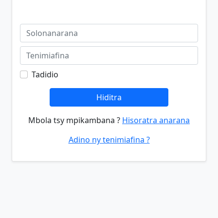
Tadidio
Hiditra
Mbola tsy mpikambana ?
Hisoratra anarana
Adino ny tenimiafina ?