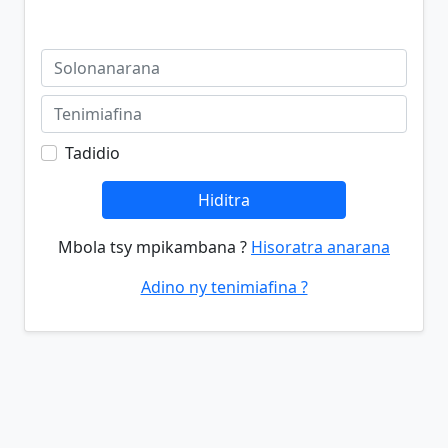
Tadidio
Hiditra
Mbola tsy mpikambana ?
Hisoratra anarana
Adino ny tenimiafina ?