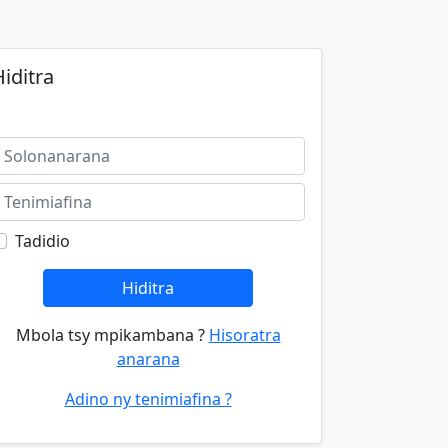
iditra
Tadidio
Hiditra
Mbola tsy mpikambana ?
Hisoratra
anarana
Adino ny tenimiafina ?