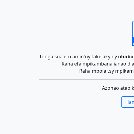
Tonga soa eto amin'ny takelaky ny
ohabo
Raha efa mpikambana ianao dia 
Raha mbola tsy mpikamb
Azonao atao 
Ham