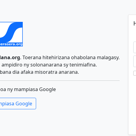
H
lana.org
. Toerana hitehirizana ohabolana malagasy.
ampidiro ny solonanarana sy tenimiafina.
ana dia afaka misoratra anarana.
koa ny mampiasa Google
piasa Google