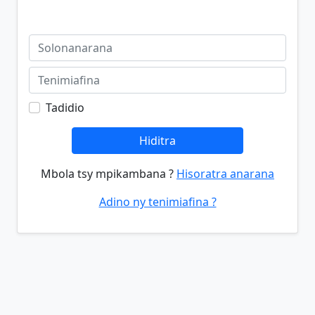
Tadidio
Hiditra
Mbola tsy mpikambana ?
Hisoratra anarana
Adino ny tenimiafina ?