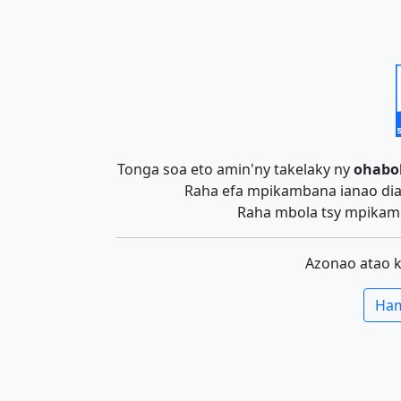
Tonga soa eto amin'ny takelaky ny
ohabo
Raha efa mpikambana ianao dia 
Raha mbola tsy mpikamb
Azonao atao 
Ham