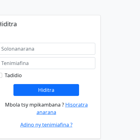
iditra
Tadidio
Hiditra
Mbola tsy mpikambana ?
Hisoratra
anarana
Adino ny tenimiafina ?