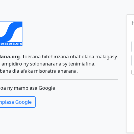
H
lana.org
. Toerana hitehirizana ohabolana malagasy.
ampidiro ny solonanarana sy tenimiafina.
ana dia afaka misoratra anarana.
koa ny mampiasa Google
piasa Google