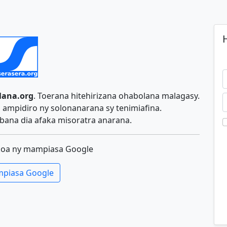
H
lana.org
. Toerana hitehirizana ohabolana malagasy.
ampidiro ny solonanarana sy tenimiafina.
ana dia afaka misoratra anarana.
koa ny mampiasa Google
piasa Google