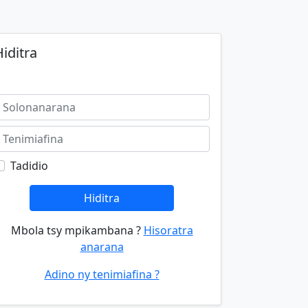
iditra
Tadidio
Hiditra
Mbola tsy mpikambana ?
Hisoratra
anarana
Adino ny tenimiafina ?