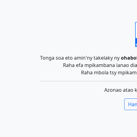
Tonga soa eto amin'ny takelaky ny
ohabo
Raha efa mpikambana ianao dia 
Raha mbola tsy mpikamb
Azonao atao 
Ham