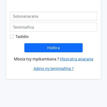
Tadidio
Hiditra
Mbola tsy mpikambana ?
Hisoratra anarana
Adino ny tenimiafina ?