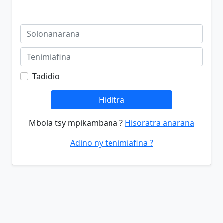
Tadidio
Hiditra
Mbola tsy mpikambana ?
Hisoratra anarana
Adino ny tenimiafina ?