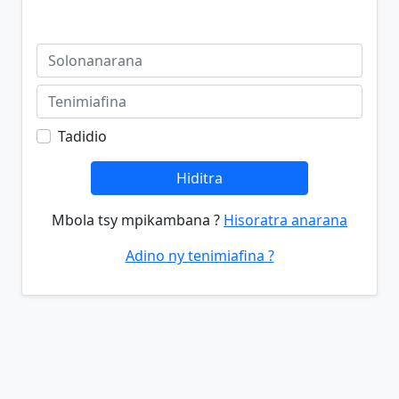
Tadidio
Hiditra
Mbola tsy mpikambana ?
Hisoratra anarana
Adino ny tenimiafina ?