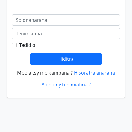
Tadidio
Hiditra
Mbola tsy mpikambana ?
Hisoratra anarana
Adino ny tenimiafina ?