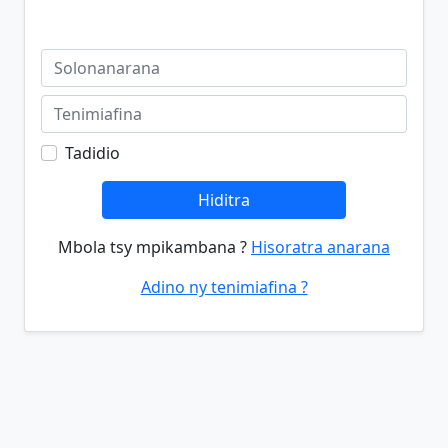
Tadidio
Hiditra
Mbola tsy mpikambana ?
Hisoratra anarana
Adino ny tenimiafina ?