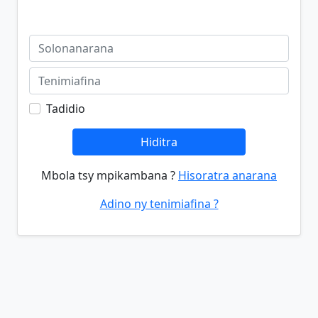
Tadidio
Hiditra
Mbola tsy mpikambana ?
Hisoratra anarana
Adino ny tenimiafina ?