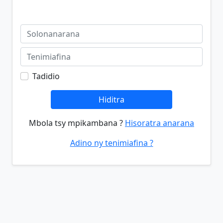
Tadidio
Hiditra
Mbola tsy mpikambana ?
Hisoratra anarana
Adino ny tenimiafina ?