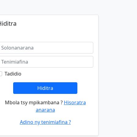
iditra
Tadidio
Hiditra
Mbola tsy mpikambana ?
Hisoratra
anarana
Adino ny tenimiafina ?