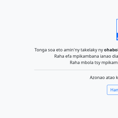
Tonga soa eto amin'ny takelaky ny
ohabo
Raha efa mpikambana ianao dia 
Raha mbola tsy mpikamb
Azonao atao 
Ham