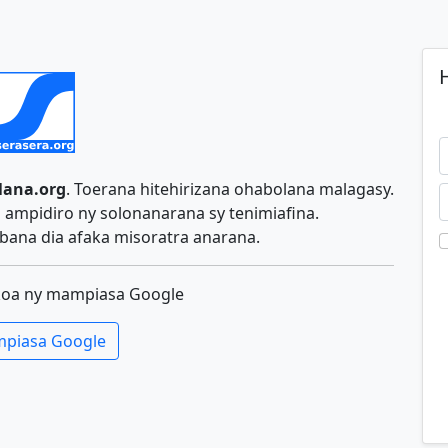
H
lana.org
. Toerana hitehirizana ohabolana malagasy.
ampidiro ny solonanarana sy tenimiafina.
ana dia afaka misoratra anarana.
koa ny mampiasa Google
piasa Google