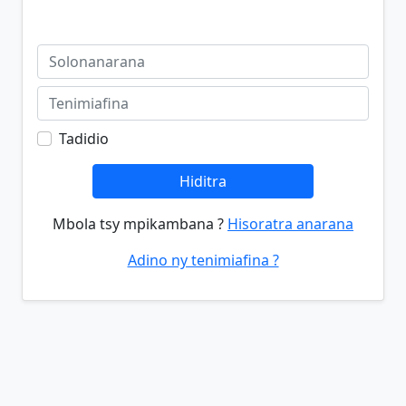
Tadidio
Hiditra
Mbola tsy mpikambana ?
Hisoratra anarana
Adino ny tenimiafina ?