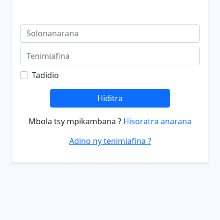
Tadidio
Hiditra
Mbola tsy mpikambana ?
Hisoratra anarana
Adino ny tenimiafina ?