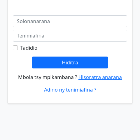
Tadidio
Hiditra
Mbola tsy mpikambana ?
Hisoratra anarana
Adino ny tenimiafina ?